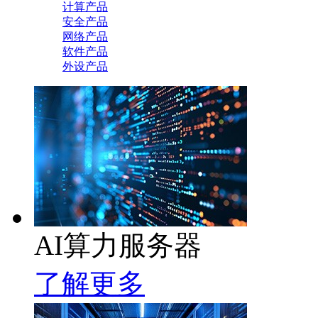
计算产品
安全产品
网络产品
软件产品
外设产品
AI算力服务器
了解更多