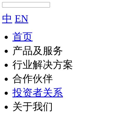
中
EN
首页
产品及服务
行业解决方案
合作伙伴
投资者关系
关于我们