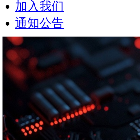
加入我们
通知公告