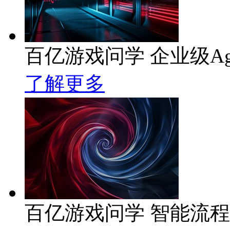
百亿游戏问学 企业级Ag
了解更多
百亿游戏问学 智能流