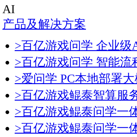
AI
产品及解决方案
>百亿游戏问学 企业级A
>百亿游戏问学 智能流
>爱问学 PC本地部署
>百亿游戏鲲泰智算服
>百亿游戏鲲泰问学一
>百亿游戏鲲泰问学一体机