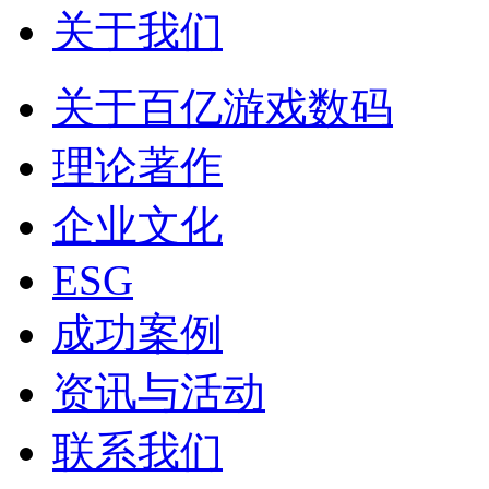
关于我们
关于百亿游戏数码
理论著作
企业文化
ESG
成功案例
资讯与活动
联系我们