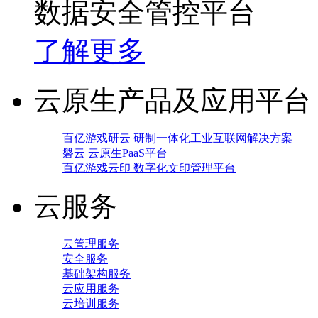
数据安全管控平台
了解更多
云原生产品及应用平台
百亿游戏研云 研制一体化工业互联网解决方案
磐云 云原生PaaS平台
百亿游戏云印 数字化文印管理平台
云服务
云管理服务
安全服务
基础架构服务
云应用服务
云培训服务