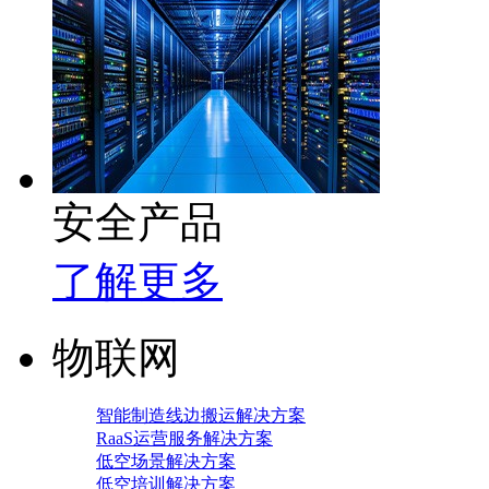
安全产品
了解更多
物联网
智能制造线边搬运解决方案
RaaS运营服务解决方案
低空场景解决方案
低空培训解决方案