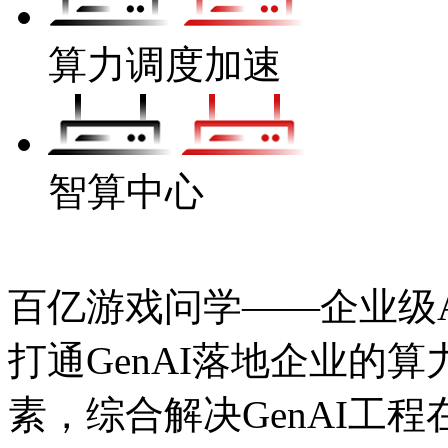
算力调度加速
智算中心
百亿游戏问学——企业级Ag
打通GenAI落地企业的算力
素，综合解决GenAI工程在