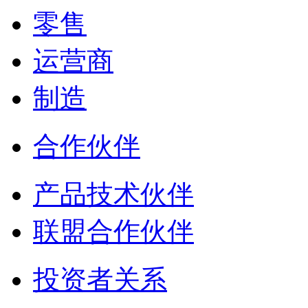
零售
运营商
制造
合作伙伴
产品技术伙伴
联盟合作伙伴
投资者关系